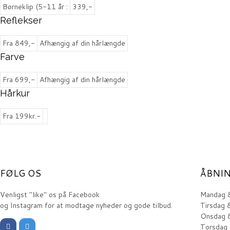
Børneklip (5-11 år :
339,-
Reflekser
Fra 849,-
Afhængig af din hårlængde
Farve
Fra 699,-
Afhængig af din hårlængde
Hårkur
Fra 199kr.-
FØLG OS
ÅBNI
Venligst "like" os på Facebook
Mandag 
og Instagram for at modtage nyheder og gode tilbud.
Tirsdag 
Onsdag 
Torsdag 