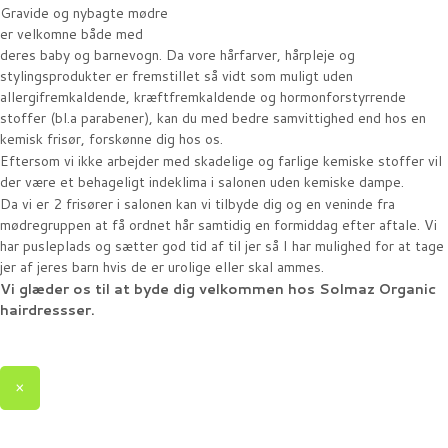
Gravide og nybagte mødre
er velkomne både med
deres baby og barnevogn. Da vore hårfarver, hårpleje og
stylingsprodukter er fremstillet så vidt som muligt uden
allergifremkaldende, kræftfremkaldende og hormonforstyrrende
stoffer (bl.a parabener), kan du med bedre samvittighed end hos en
kemisk frisør, forskønne dig hos os.
Eftersom vi ikke arbejder med skadelige og farlige kemiske stoffer vil
der være et behageligt indeklima i salonen uden kemiske dampe.
Da vi er 2 frisører i salonen kan vi tilbyde dig og en veninde fra
mødregruppen at få ordnet hår samtidig en formiddag efter aftale. Vi
har pusleplads og sætter god tid af til jer så I har mulighed for at tage
jer af jeres barn hvis de er urolige eller skal ammes.
Vi glæder os til at byde dig velkommen hos Solmaz Organic
hairdressser.
×