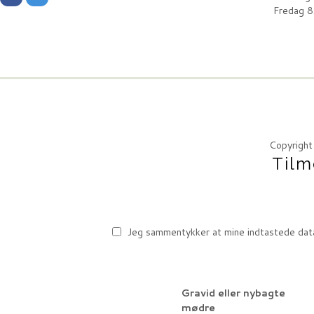
Fredag 8
Copyrigh
Tilm
Jeg sammentykker at mine indtastede data 
Gravid eller nybagte
mødre