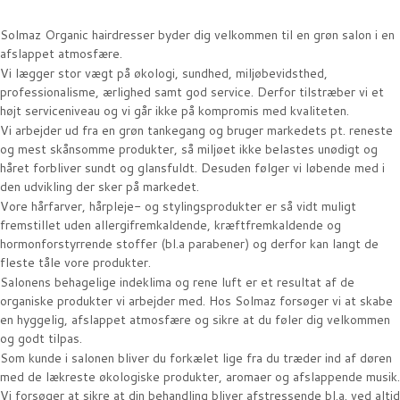
Solmaz Organic hairdresser byder dig velkommen til en grøn salon i en
afslappet atmosfære.
Vi lægger stor vægt på økologi, sundhed, miljøbevidsthed,
professionalisme, ærlighed samt god service. Derfor tilstræber vi et
højt serviceniveau og vi går ikke på kompromis med kvaliteten.
Vi arbejder ud fra en grøn tankegang og bruger markedets pt. reneste
og mest skånsomme produkter, så miljøet ikke belastes unødigt og
håret forbliver sundt og glansfuldt. Desuden følger vi løbende med i
den udvikling der sker på markedet.
Vore hårfarver, hårpleje- og stylingsprodukter er så vidt muligt
fremstillet uden allergifremkaldende, kræftfremkaldende og
hormonforstyrrende stoffer (bl.a parabener) og derfor kan langt de
fleste tåle vore produkter.
Salonens behagelige indeklima og rene luft er et resultat af de
organiske produkter vi arbejder med. Hos Solmaz forsøger vi at skabe
en hyggelig, afslappet atmosfære og sikre at du føler dig velkommen
og godt tilpas.
Som kunde i salonen bliver du forkælet lige fra du træder ind af døren
med de lækreste økologiske produkter, aromaer og afslappende musik.
Vi forsøger at sikre at din behandling bliver afstressende bl.a. ved altid